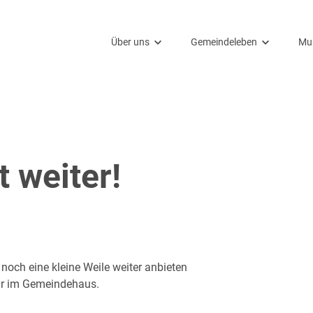
Über uns
Gemeindeleben
Mu
Unser Leitbild
Gottesdienste
Ki
Unsere Kirche
Besondere Anlässe und Kas
Mu
Unser Team
Angebote für alle
Ko
 weiter!
Gemeindebrief
Ehrenamt
 noch eine kleine Weile weiter anbieten
Uhr im Gemeindehaus.