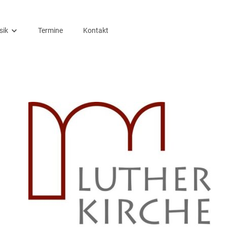
sik
Termine
Kontakt
rchenmusik
ualien
sikensembles
nzerte